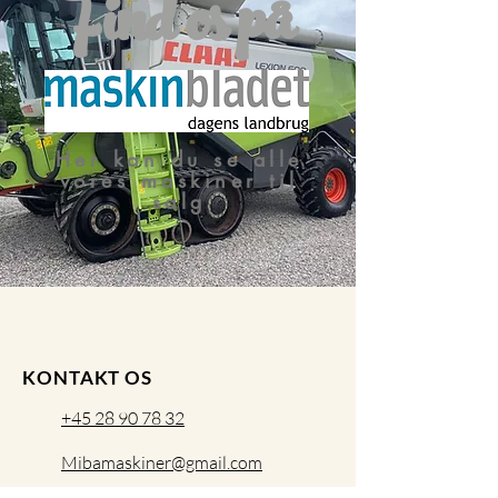
Find os på
Her kan du se alle
vores maskiner til
salg
KONTAKT OS
+45 28 90 78 32
Mibamaskiner@gmail.com