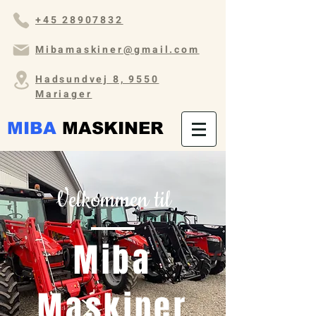
+45 28907832
Mibamaskiner@gmail.com
Hadsundvej 8, 9550
Mariager
MIBA
MASKINER
Velkommen til
Miba
Maskiner